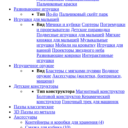
Пальчиковые краски
Развивающие игрушки
Тип
Йо-йо
Пальчиковый скейт парк
Игрушки для малышей
Вид
Мячики и кубики
Сортеры
Погремушки
и прорезыватели
Детские пирамидки
Подвесные игрушки для малышей
Мягкие
книжки для малышей
Музыкальные
игрушки
Мобили на кроватку
Игрушки для
ванной
Проекторы звездного неба
Развивающие коврики
Интерактивные
игрушки
Игрушечное оружие
Вид
Бластеры с мягкими пулями
Водяное
оружие
Аксессуары (жилетки, боеприпаси,
мишени)
Детские конструкторы
Тип конструктора
Магнитный конструктор
Болтовой конструктор
Керамический
конструктор
Гоночный трек для машинок
Пазлы классические
3D Пазлы из металла
Аксессуары
Контейнеры и коробки для хранения (4)
Смазка для кубика (10)