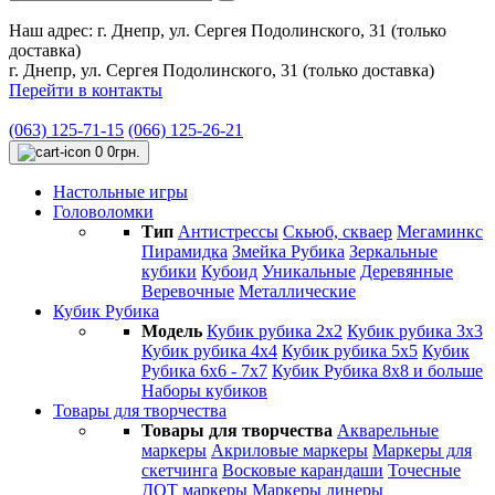
Наш адрес:
г. Днепр, ул. Сергея Подолинского, 31 (только
доставка)
г. Днепр, ул. Сергея Подолинского, 31 (только доставка)
Перейти в контакты
(063) 125-71-15
(066) 125-26-21
0
0грн.
Настольные игры
Головоломки
Тип
Антистресcы
Cкьюб, скваер
Мегаминкс
Пирамидка
Змейка Рубика
Зеркальные
кубики
Кубоид
Уникальные
Деревянные
Веревочные
Металлические
Кубик Рубика
Модель
Кубик рубика 2х2
Кубик рубика 3х3
Кубик рубика 4х4
Кубик рубика 5х5
Кубик
Рубика 6х6 - 7х7
Кубик Рубика 8х8 и больше
Наборы кубиков
Товары для творчества
Товары для творчества
Акварельные
маркеры
Акриловые маркеры
Маркеры для
скетчинга
Восковые карандаши
Точесные
ДОТ маркеры
Маркеры линеры