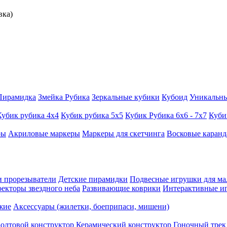
вка)
Пирамидка
Змейка Рубика
Зеркальные кубики
Кубоид
Уникальн
Кубик рубика 4х4
Кубик рубика 5х5
Кубик Рубика 6х6 - 7х7
Куби
ры
Акриловые маркеры
Маркеры для скетчинга
Восковые каран
 прорезыватели
Детские пирамидки
Подвесные игрушки для м
екторы звездного неба
Развивающие коврики
Интерактивные и
жие
Аксессуары (жилетки, боеприпаси, мишени)
олтовой конструктор
Керамический конструктор
Гоночный трек