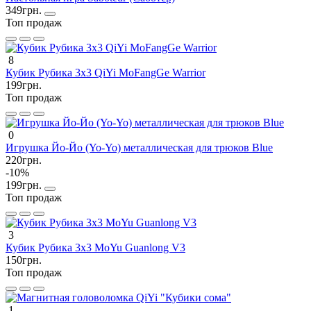
349грн.
Топ продаж
8
Кубик Рубика 3х3 QiYi MoFangGe Warrior
199грн.
Топ продаж
0
Игрушка Йо-Йо (Yo-Yo) металлическая для трюков Blue
220грн.
-10%
199грн.
Топ продаж
3
Кубик Рубика 3х3 MoYu Guanlong V3
150грн.
Топ продаж
1