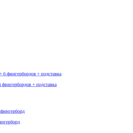
6 фингербордов + подставка
ингерборд