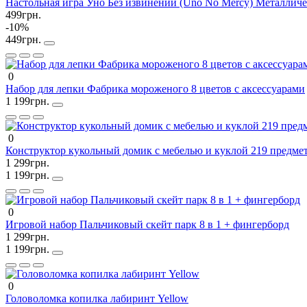
Настольная игра Уно Без извинений (Uno No Mercy) Металличе
499грн.
-10%
449грн.
0
Набор для лепки Фабрика мороженого 8 цветов с аксессуарами
1 199грн.
0
Конструктор кукольный домик с мебелью и куклой 219 предмет
1 299грн.
1 199грн.
0
Игровой набор Пальчиковый скейт парк 8 в 1 + фингерборд
1 299грн.
1 199грн.
0
Головоломка копилка лабиринт Yellow