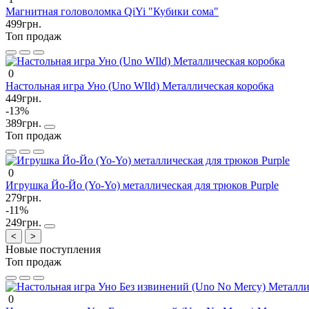
Магнитная головоломка QiYi "Кубики сома"
499грн.
Топ продаж
0
Настольная игра Уно (Uno WIld) Металлическая коробка
449грн.
-13%
389грн.
Топ продаж
0
Игрушка Йо-Йо (Yo-Yo) металлическая для трюков Purple
279грн.
-11%
249грн.
<
>
Новые поступления
Топ продаж
0