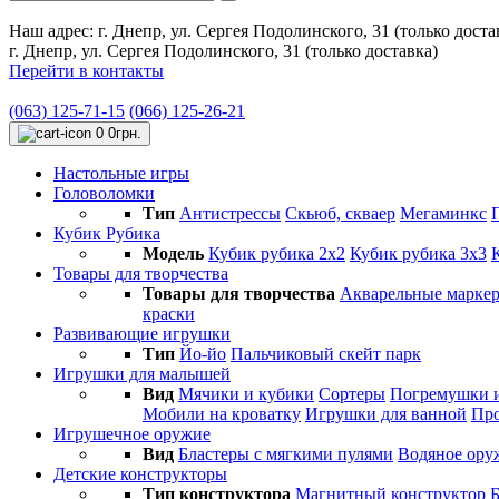
Наш адрес:
г. Днепр, ул. Сергея Подолинского, 31 (только доста
г. Днепр, ул. Сергея Подолинского, 31 (только доставка)
Перейти в контакты
(063) 125-71-15
(066) 125-26-21
0
0грн.
Настольные игры
Головоломки
Тип
Антистресcы
Cкьюб, скваер
Мегаминкс
Кубик Рубика
Модель
Кубик рубика 2х2
Кубик рубика 3х3
Товары для творчества
Товары для творчества
Акварельные марке
краски
Развивающие игрушки
Тип
Йо-йо
Пальчиковый скейт парк
Игрушки для малышей
Вид
Мячики и кубики
Сортеры
Погремушки и
Мобили на кроватку
Игрушки для ванной
Про
Игрушечное оружие
Вид
Бластеры с мягкими пулями
Водяное ору
Детские конструкторы
Тип конструктора
Магнитный конструктор
Б