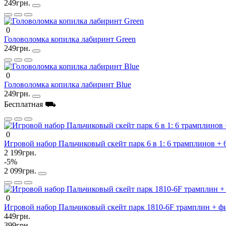
249грн.
0
Головоломка копилка лабиринт Green
249грн.
0
Головоломка копилка лабиринт Blue
249грн.
Бесплатная ⛟
0
Игровой набор Пальчиковый скейт парк 6 в 1: 6 трамплинов + 
2 199грн.
-5%
2 099грн.
0
Игровой набор Пальчиковый скейт парк 1810-6F трамплин + ф
449грн.
399грн.