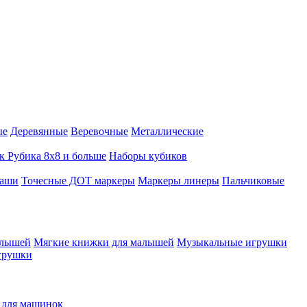
ые
Деревянные
Веревочные
Металлические
к Рубика 8х8 и больше
Наборы кубиков
даши
Точесные ДОТ маркеры
Маркеры линеры
Пальчиковые
алышей
Мягкие книжки для малышей
Музыкальные игрушки
грушки
 для машинок