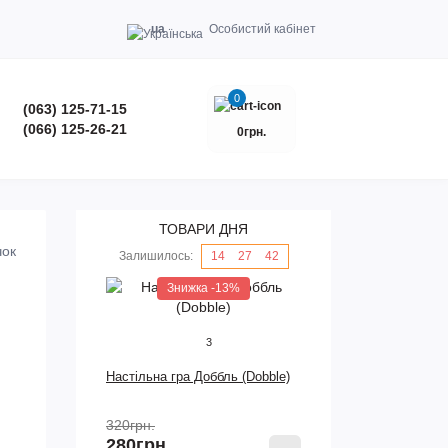
ua
Особистий кабінет
0
(063) 125-71-15
(066) 125-26-21
0грн.
ТОВАРИ ДНЯ
Залишилось:
14
:
27
:
41
Знижка -13%
3
Настільна гра Доббль (Dobble)
320грн.
280грн.