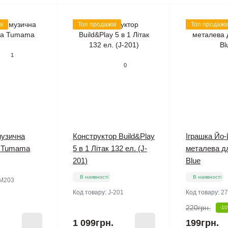
в
Топ продажів
Топ продажі
1
0
музична
Конструктор Build&Play
Іграшка Йо-
 Tumama
5 в 1 Літак 132 ел. (J-
металева д
201)
Blue
В наявності
В наявності
M203
Код товару:
J-201
Код товару:
27
220грн.
-1
1 099грн.
199грн.