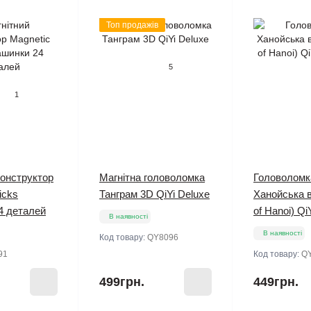
Топ продажів
5
1
конструктор
Магнітна головоломка
Головоломк
icks
Танграм 3D QiYi Deluxe
Ханойська 
4 деталей
of Hanoi) Qi
В наявності
В наявності
Код товару:
QY8096
91
Код товару:
Q
499грн.
449грн.