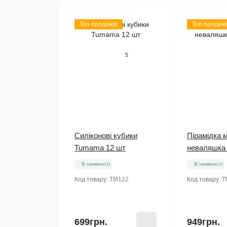
Топ продажів
Топ продажі
5
Силіконові кубики
Пірамідка 
Tumama 12 шт
неваляшка
В наявності
В наявності
Код товару:
TM122
Код товару:
T
699грн.
949грн.