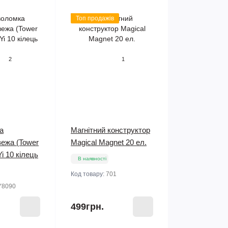
Топ продажів
2
1
а
Магнітний конструктор
вежа (Tower
Magical Magnet 20 ел.
Yi 10 кілець
В наявності
Код товару:
701
Y8090
499грн.