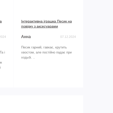
на
Інтерактивна іграшка Песик на
повідку з аксесуарами
Анна
2024
07.12.2024
Песик гарний, гавкає, крутить
Та і
хвостом, але постійно падає при
ходьбі. ..
як
і