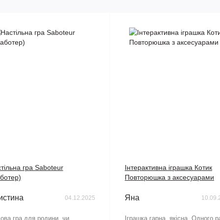
тільна гра Saboteur
Інтерактивна іграшка Котик
ботер)
Повторюшка з аксесуарами
истина
Яна
04.12.2025
10.09.
ова гра для родини, чи
Іграшка гарна, якісна. Одного р