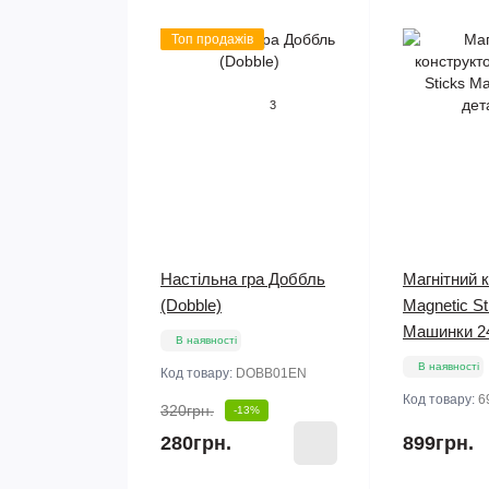
Топ продажів
3
Настільна гра Доббль
Магнітний 
(Dobble)
Magnetic St
Машинки 2
В наявності
В наявності
Код товару:
DOBB01EN
Код товару:
6
320грн.
-13%
280грн.
899грн.