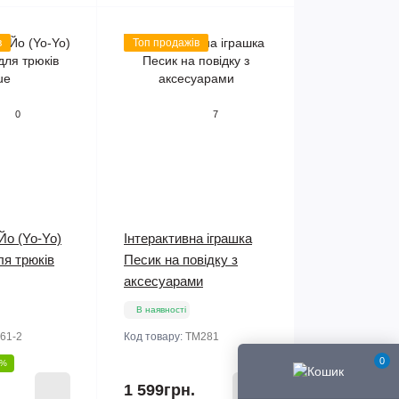
в
Топ продажів
0
7
Йо (Yo-Yo)
Інтерактивна іграшка
ля трюків
Песик на повідку з
аксесуарами
В наявності
61-2
Код товару:
TM281
0
0%
1 599грн.