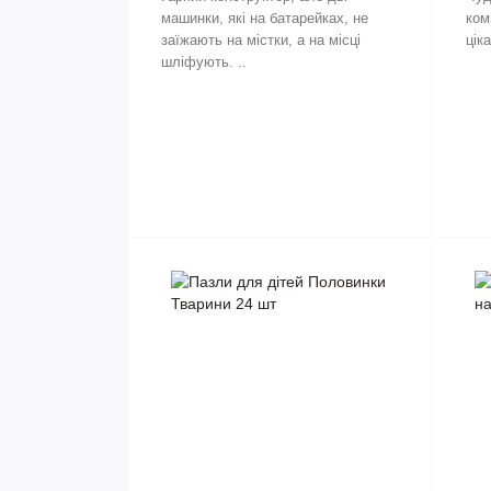
машинки, які на батарейках, не
ком
заїжають на містки, а на місці
ціка
шліфують. ..