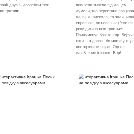
панії друзів, дорослим теж
повністю змокла під дощем,
во грати❤️..
думали, що перестане працюва
однак як висохла, то залишила
справною, як новенька) Уже пів
року дитина нею грається.
Придумовує багато ігор. Вируч
котик і в дорозі, бо має функці
повторювати звуки. Одна з
улюблених іграшок. Відб..