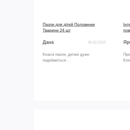
Пазли для дітей Половинки
Інт
Тварини 24 шт
пов
Дана
Яр
06.02.2025
Класні пазли, дитині дуже
Про
подобаються ..
Клі