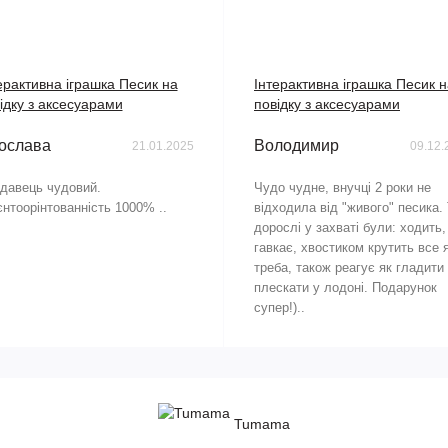
ерактивна іграшка Песик на
Інтерактивна іграшка Песик 
ідку з аксесуарами
повідку з аксесуарами
ослава
Володимир
21.01.2025
09.12.
давець чудовий.
Чудо чудне, внучці 2 роки не
єнтоорінтованність 1000% ..
відходила від "живого" песика. 
дорослі у захваті були: ходить,
гавкає, хвостиком крутить все 
треба, також реагує як гладити 
плескати у лодоні. Подарунок
супер!)..
Tumama