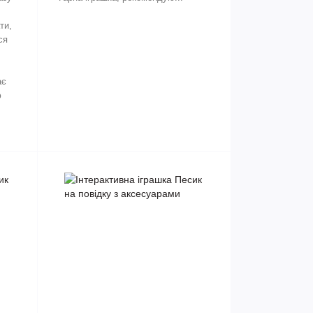
ти,
ся
ає
ю