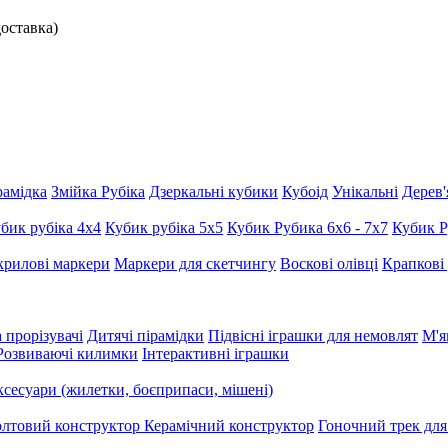
доставка)
рамідка
Змійка Рубіка
Дзеркальні кубики
Кубоід
Унікальні
Дерев'
бик рубіка 4х4
Кубик рубіка 5х5
Кубик Рубика 6х6 - 7х7
Кубик Р
рилові маркери
Маркери для скетчингу
Воскові олівці
Крапкові
 прорізувачі
Дитячі пірамідки
Підвісні іграшки для немовлят
М'я
Розвиваючі килимки
Інтерактивні іграшки
сесуари (жилетки, боєприпаси, мішені)
олтовий конструктор
Керамічний конструктор
Гоночний трек дл