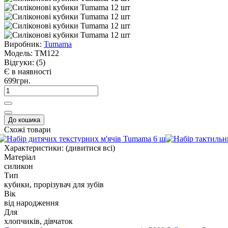
Виробник:
Tumama
Модель:
TM122
Відгуки:
(5)
Є в наявності
699грн.
До кошика
Схожі товари
Характеристики:
(дивитися всі)
Матеріал
силикон
Тип
кубики, прорізувач для зубів
Вік
від народження
Для
хлопчиків, дівчаток