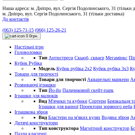
Наша адреса:
м. Дніпро, вул. Сергія Подолинського, 31 (тільки 
м. Дніпро, вул. Сергія Подолинського, 31 (тільки доставка)
До контактів
(063) 125-71-15
(066) 125-26-21
0
0грн.
Настільні ігри
Головоломки
Тип
Антистреси
Cкьюб, скваєр
Мегамінкс
Пі
Кубик Рубіка
Модель
Кубик рубіка 2х2
Кубик рубіка 3х3
Ку
Товари для творчості
Товари для творчості
Акварельні маркери
Ак
Розвиваючі іграшки
Тип
Йо-йо
Пальчиковий скейт-парк
Іграшки для малюків
Вид
М'ячики та кубики
Сортери
Брязкальця та
Іграшки для ванної
Проектори зоряного неба
Іграшкова зброя
Вид
Бластери на м'яких кулях
Водяна зброя
Ак
Дитячі конструктори
Тип конструктора
Магнітний конструктор
Б
Пазли класичні