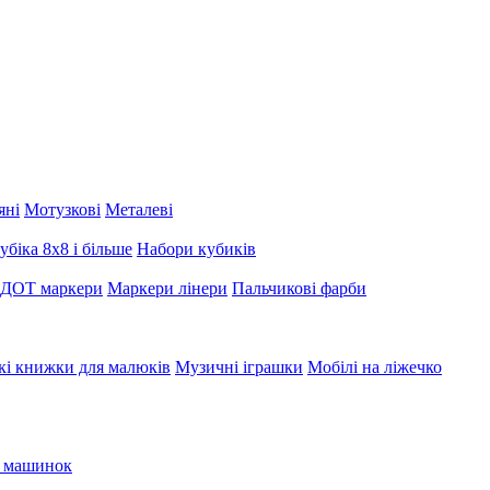
яні
Мотузкові
Металеві
убіка 8х8 і більше
Набори кубиків
 ДОТ маркери
Маркери лінери
Пальчикові фарби
кі книжки для малюків
Музичні іграшки
Мобілі на ліжечко
я машинок