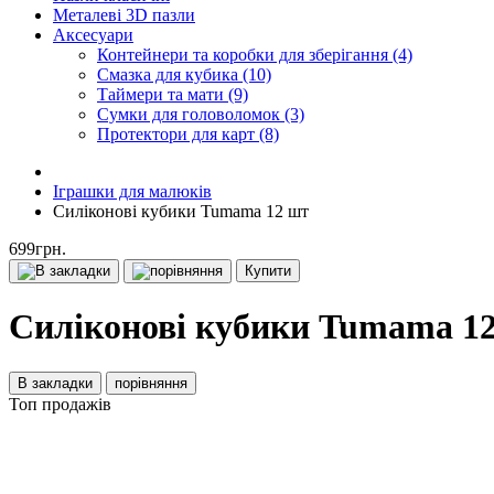
Металеві 3D пазли
Аксесуари
Контейнери та коробки для зберігання (4)
Смазка для кубика (10)
Таймери та мати (9)
Сумки для головоломок (3)
Протектори для карт (8)
Іграшки для малюків
Силіконові кубики Tumama 12 шт
699грн.
Купити
Силіконові кубики Tumama 1
В закладки
порівняння
Топ продажів