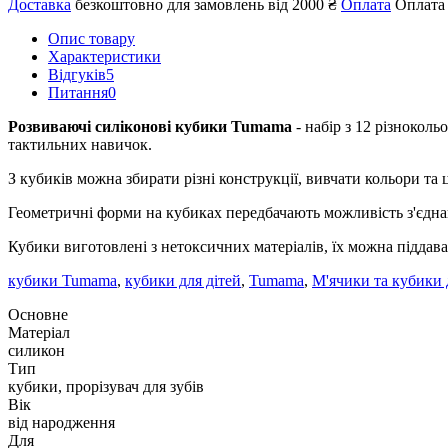
Доставка
безкоштовно для замовлень від 2000 ₴
Оплата
Оплата 
Опис товару
Характеристики
Відгуків
5
Питання
0
Розвиваючі силіконові кубики Tumama
- набір з 12 різнокол
тактильних навичок.
З кубиків можна збирати різні конструкції, вивчати кольори та
Геометричні форми на кубиках передбачають можливість з'єдна
Кубики виготовлені з нетоксичних матеріалів, їх можна піддава
кубики Tumama
,
кубики для дітей
,
Tumama
,
М'ячики та кубики 
Основне
Матеріал
силикон
Тип
кубики, прорізувач для зубів
Вік
від народження
Для