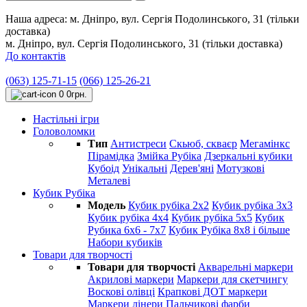
Наша адреса:
м. Дніпро, вул. Сергія Подолинського, 31 (тільки
доставка)
м. Дніпро, вул. Сергія Подолинського, 31 (тільки доставка)
До контактів
(063) 125-71-15
(066) 125-26-21
0
0грн.
Настільні ігри
Головоломки
Тип
Антистреси
Cкьюб, скваєр
Мегамінкс
Пірамідка
Змійка Рубіка
Дзеркальні кубики
Кубоід
Унікальні
Дерев'яні
Мотузкові
Металеві
Кубик Рубіка
Модель
Кубик рубіка 2х2
Кубик рубіка 3х3
Кубик рубіка 4х4
Кубик рубіка 5х5
Кубик
Рубика 6х6 - 7х7
Кубик Рубіка 8х8 і більше
Набори кубиків
Товари для творчості
Товари для творчості
Акварельні маркери
Акрилові маркери
Маркери для скетчингу
Воскові олівці
Крапкові ДОТ маркери
Маркери лінери
Пальчикові фарби