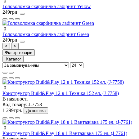
0
Головоломка скарбничка лабіринт Yellow
249грн.
0
Головоломка скарбничка лабіринт Green
249грн.
<
>
Фільтр товарів
Каталог
0
Конструктор Build&Play 12 в 1 Техніка 152 ел. (J-7758)
В наявності
Код товару:
J-7758
1 299грн.
До кошика
0
Конструктор Build&Play 18 в 1 Вантажівка 175 ел. (J-7761)
В наявності