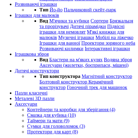
Розвиваючі іграшки
Тип
Йо-йо
Пальчиковий скейт-парк
Іграшки для малюків
Вид
М'ячики та кубики
Сортери
Брязкальця
та прорізувачі
Дитячі пірамідки
Підвісні
іграшки для немовлят
М'які книжки для
малюків
Музичні іграшки
Мобілі на ліжечко
Іграшки для ванної
Проектори зоряного неба
Розвиваючі килимки
Інтерактивні іграшки
Іграшкова зброя
Вид
Бластери на м'яких кулях
Водяна зброя
Аксесуари (жилетки, боєприпаси, мішені)
Дитячі конструктори
Тип конструктора
Магнітний конструктор
Болтовий конструктор
Керамічний
конструктор
Гоночний трек для машинок
Пазли класичні
Металеві 3D пазли
Аксесуари
Контейнери та коробки для зберігання (4)
Смазка для кубика (10)
Таймери та мати (9)
Сумки для головоломок (3)
Протектори для карт (8)