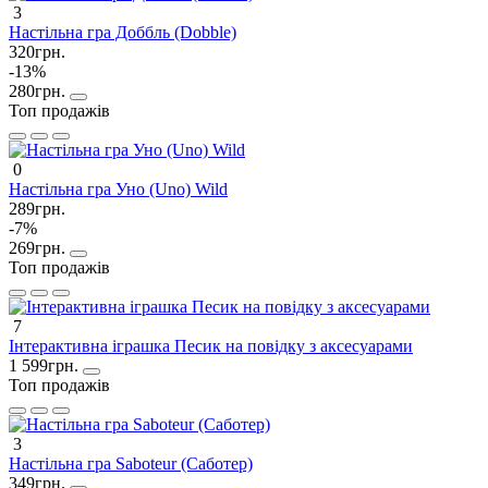
3
Настільна гра Доббль (Dobble)
320грн.
-13%
280грн.
Топ продажів
0
Настільна гра Уно (Uno) Wild
289грн.
-7%
269грн.
Топ продажів
7
Інтерактивна іграшка Песик на повідку з аксесуарами
1 599грн.
Топ продажів
3
Настільна гра Saboteur (Саботер)
349грн.