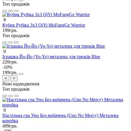
Топ продажів
8
Кубик Рубіка 3х3 QiYi MoFangGe Warrior
199грн.
Топ продажів
0
Іграшка Йо-Йо (Yo-Yo) металева для трюків Blue
220грн.
-10%
199грн.
<
>
Нові надходження
Топ продажів
0
Настільна гра Уно Без вибачень (Uno No Mercy) Металева
коробка
499грн.