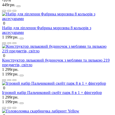
-10%
449грн.
0
Набір для ліплення Фабрика морозива 8 кольорів з
аксесуарами
1 199грн.
0
Конструктор ляльковий будиночок з меблями та лялькою 219
предметів, світло
1 299грн.
1 199грн.
0
Ігровий набір Пальчиковий скейт парк 8 в 1 + фінгербор
1 299грн.
1 199грн.