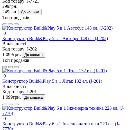
Код товару:
J-7721
299грн.
249грн.
До кошика
Топ продажів
0
Конструктор Build&Play 5 в 1 Автобус 148 ел. (J-202)
В наявності
Код товару:
J-202
1 099грн.
До кошика
Топ продажів
0
Конструктор Build&Play 5 в 1 Літак 132 ел. (J-201)
В наявності
Код товару:
J-201
1 099грн.
До кошика
0
Конструктор Build&Play 6 в 1 Інженерна техніка 223 ел. (J-
7770)