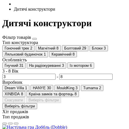
Дитячі конструктори
Дитячі конструктори
Фільтр товарів
Тип конструктора
Гоночний трек
2
Магнітний
8
Болтовий
29
Блоки
3
Ляльковий будиночок
1
Керамічний
8
Особливість
Гнучкий
31
На радіокуреванні
3
Із мотором
6
3
-
8
Вік
-
Виробник
Dream Villa
1
HANYE
30
MouldKing
3
Tumama
2
XINBIDA
8
Країна замків та фортець
8
Скасувати
Виберіть фільтри
Виберіть фільтри
Хіт продажів
Топ продажів