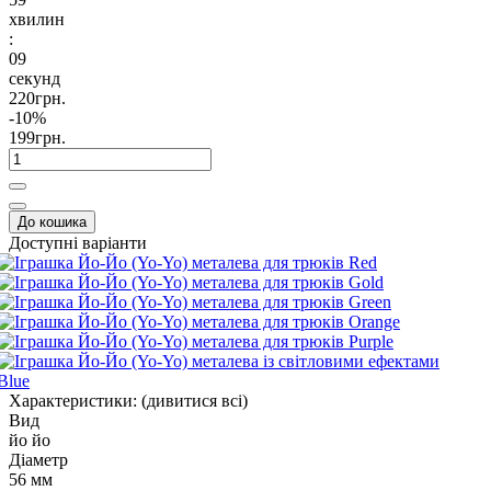
хвилин
:
08
секунд
220грн.
-10%
199грн.
До кошика
Доступні варіанти
Характеристики:
(дивитися всі)
Вид
йо йо
Діаметр
56 мм