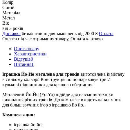
Колір
Синій
Матеріал
Метал
Вік
від 3 років
Доставка
безкоштовно для замовлень від 2000 ₴
Оплата
Оплата під час отримання товару, Оплата карткою
Опис товару
Характеристики
Відгуків
0
Питання
1
Іграшка Йо-Йо металева для трюків
виготовлена із металу
в синьому кольорі. Конструкція йо йо нараховує три 7-
кулькові підшипники для кращого обертання.
Металевий Йо-Йо (Yo-Yo) підійде для навчання техніки
виконання різних трюків. До комплект входить напальчник
для більш зручних ігор з іграшкою йо йо.
Комплектация:
іграшка йо йо;
напальчник;