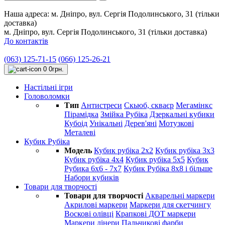
Наша адреса:
м. Дніпро, вул. Сергія Подолинського, 31 (тільки
доставка)
м. Дніпро, вул. Сергія Подолинського, 31 (тільки доставка)
До контактів
(063) 125-71-15
(066) 125-26-21
0
0грн.
Настільні ігри
Головоломки
Тип
Антистреси
Cкьюб, скваєр
Мегамінкс
Пірамідка
Змійка Рубіка
Дзеркальні кубики
Кубоід
Унікальні
Дерев'яні
Мотузкові
Металеві
Кубик Рубіка
Модель
Кубик рубіка 2х2
Кубик рубіка 3х3
Кубик рубіка 4х4
Кубик рубіка 5х5
Кубик
Рубика 6х6 - 7х7
Кубик Рубіка 8х8 і більше
Набори кубиків
Товари для творчості
Товари для творчості
Акварельні маркери
Акрилові маркери
Маркери для скетчингу
Воскові олівці
Крапкові ДОТ маркери
Маркери лінери
Пальчикові фарби