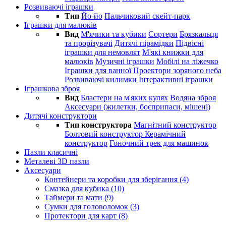
Розвиваючі іграшки
Тип
Йо-йо
Пальчиковий скейт-парк
Іграшки для малюків
Вид
М'ячики та кубики
Сортери
Брязкальця
та прорізувачі
Дитячі пірамідки
Підвісні
іграшки для немовлят
М'які книжки для
малюків
Музичні іграшки
Мобілі на ліжечко
Іграшки для ванної
Проектори зоряного неба
Розвиваючі килимки
Інтерактивні іграшки
Іграшкова зброя
Вид
Бластери на м'яких кулях
Водяна зброя
Аксесуари (жилетки, боєприпаси, мішені)
Дитячі конструктори
Тип конструктора
Магнітний конструктор
Болтовий конструктор
Керамічний
конструктор
Гоночний трек для машинок
Пазли класичні
Металеві 3D пазли
Аксесуари
Контейнери та коробки для зберігання (4)
Смазка для кубика (10)
Таймери та мати (9)
Сумки для головоломок (3)
Протектори для карт (8)