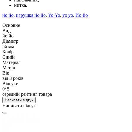
нитка.
йо йо
,
игрушка йо йо
,
Yo-Yo
,
yo yo
,
Йо-йо
Основне
Вид
йо йо
Діаметр
56 мм
Колір
Синій
Матеріал
Метал
Вік
від 3 років
Відгуки
0
/ 5
середній рейтинг товара
Написати відгук
Написати відгук