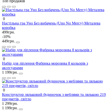
Топ продажів
0
Настільна гра Уно Без вибачень (Uno No Mercy) Металева
коробка
499грн.
-10%
449грн.
0
Набір для ліплення Фабрика морозива 8 кольорів з
аксесуарами
1 199грн.
0
Конструктор ляльковий будиночок з меблями та лялькою 219
предметів, світло
1 299грн.
1 199грн.