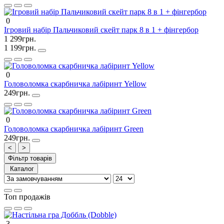
0
Ігровий набір Пальчиковий скейт парк 8 в 1 + фінгербор
1 299грн.
1 199грн.
0
Головоломка скарбничка лабіринт Yellow
249грн.
0
Головоломка скарбничка лабіринт Green
249грн.
<
>
Фільтр товарів
Каталог
Топ продажів
3