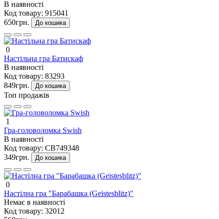
В наявності
Код товару:
915041
650грн.
До кошика
0
Настільна гра Батискаф
В наявності
Код товару:
83293
849грн.
До кошика
Топ продажів
1
Гра-головоломка Swish
В наявності
Код товару:
CB749348
349грн.
До кошика
0
Настілна гра "Барабашка (Geistesblitz)"
Немає в наявності
Код товару:
32012