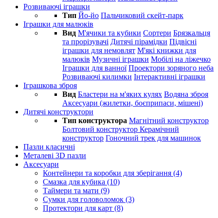
Розвиваючі іграшки
Тип
Йо-йо
Пальчиковий скейт-парк
Іграшки для малюків
Вид
М'ячики та кубики
Сортери
Брязкальця
та прорізувачі
Дитячі пірамідки
Підвісні
іграшки для немовлят
М'які книжки для
малюків
Музичні іграшки
Мобілі на ліжечко
Іграшки для ванної
Проектори зоряного неба
Розвиваючі килимки
Інтерактивні іграшки
Іграшкова зброя
Вид
Бластери на м'яких кулях
Водяна зброя
Аксесуари (жилетки, боєприпаси, мішені)
Дитячі конструктори
Тип конструктора
Магнітний конструктор
Болтовий конструктор
Керамічний
конструктор
Гоночний трек для машинок
Пазли класичні
Металеві 3D пазли
Аксесуари
Контейнери та коробки для зберігання (4)
Смазка для кубика (10)
Таймери та мати (9)
Сумки для головоломок (3)
Протектори для карт (8)