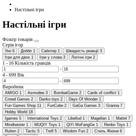
Настільні ігри
Настільні ігри
Фільтр товарів
Серія ігор
Уно
6
Доббл
1
Саботер
1
Швидкість реакції
3
Ігри для двох
1
Ігри у слова
3
Логічні ігри
2
1
-
16
Кількість гравців
-
4
-
699
Вік
-
Виробник
AMIGO
1
Asmodee
3
BombatGame
2
Cards of conflict
1
Crowd Games
2
Danko toys
2
Days Of Wonder
1
Fun Games Shop
11
FunCube
2
GaGa Games
3
Granna
7
Hobby World
18
Igames
5
International Toys
2
Libellud
1
Magellan
1
Mattel
7
Mindtwister
1
MUQIY Toys
1
QiYi MoFangGe
1
Renbo Toys
1
Ruiten
2
Tactic
5
Trefl
5
Wisdom Fun
2
Стиль Жизни
6