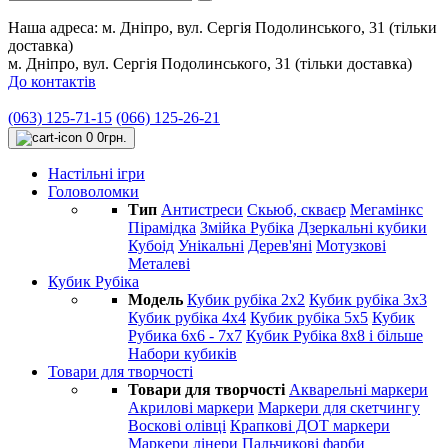
Наша адреса:
м. Дніпро, вул. Сергія Подолинського, 31 (тільки
доставка)
м. Дніпро, вул. Сергія Подолинського, 31 (тільки доставка)
До контактів
(063) 125-71-15
(066) 125-26-21
0
0грн.
Настільні ігри
Головоломки
Тип
Антистреси
Cкьюб, скваєр
Мегамінкс
Пірамідка
Змійка Рубіка
Дзеркальні кубики
Кубоід
Унікальні
Дерев'яні
Мотузкові
Металеві
Кубик Рубіка
Модель
Кубик рубіка 2х2
Кубик рубіка 3х3
Кубик рубіка 4х4
Кубик рубіка 5х5
Кубик
Рубика 6х6 - 7х7
Кубик Рубіка 8х8 і більше
Набори кубиків
Товари для творчості
Товари для творчості
Акварельні маркери
Акрилові маркери
Маркери для скетчингу
Воскові олівці
Крапкові ДОТ маркери
Маркери лінери
Пальчикові фарби