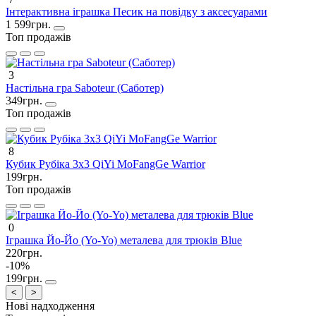
Інтерактивна іграшка Песик на повідку з аксесуарами
1 599грн.
Топ продажів
3
Настільна гра Saboteur (Саботер)
349грн.
Топ продажів
8
Кубик Рубіка 3х3 QiYi MoFangGe Warrior
199грн.
Топ продажів
0
Іграшка Йо-Йо (Yo-Yo) металева для трюків Blue
220грн.
-10%
199грн.
<
>
Нові надходження