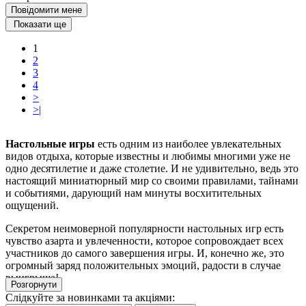
Повідомити мене
Показати ще
1
2
3
4
>
>|
Настольные игры
есть одним из наиболее увлекательных
видов отдыха, которые известны и любимы многими уже не
одно десятилетие и даже столетие. И не удивительно, ведь это
настоящий миниатюрный мир со своими правилами, тайнами
и событиями, дарующий нам минуты восхитительных
ощущений.
Секретом неимоверной популярности настольных игр есть
чувство азарта и увлеченности, которое сопровождает всех
участников до самого завершения игры. И, конечно же, это
огромный заряд положительных эмоций, радости в случае
выигрыша!
Розгорнути
Слідкуйте за новинками та акціями:
Настольные игры купить
рекомендуют для развития у детей