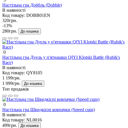
Настільна гра Доббль (Dobble)
В наявності
Код товару:
DOBB01EN
320грн.
-13%
280грн.
До кошика
0
Настільна гра Дуель у п'ятнашки QIYI Klotski Battle (Rubik's
Race)
В наявності
Код товару:
QY8105
1 199грн.
1 099грн.
До кошика
Топ продажів
0
Настільна гра Швидкісні ковпачки (Speed cups)
В наявності
Код товару:
NL0016
499грн.
До кошика