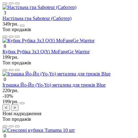
3
Настільна гра Saboteur (Саботер)
349грн.
Топ продажів
8
Кубик Рубіка 3х3 QiYi MoFangGe Warrior
199грн.
Топ продажів
0
Іграшка Йо-Йо (Yo-Yo) металева для трюків Blue
220грн.
-10%
199грн.
<
>
Нові надходження
Топ продажів
0