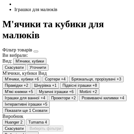
Іграшки для малюків
М'ячики та кубики для
малюків
Фільтр товарів
Ви вибрали:
Вид:
М'ячики, кубики
Скасувати
Уточнити
М'ячики, кубики
Вид
М'ячики, кубики
+6
Сортери
+4
Брязкальця, прорізувачі
+3
Пірамідки
+2
Шнурівка
+1
Підвісні іграшки
+8
М'які книжки
+5
Музичні іграшки
+6
Мобілі
+2
Іграшки для ванної
+4
Проектори
+2
Розвиваючі килимки
+4
Інтерактивні іграшки
+5
Показати ще 1
Сховати
Виробник
Huanger
2
Tumama
4
Скасувати
Виберіть фільтри