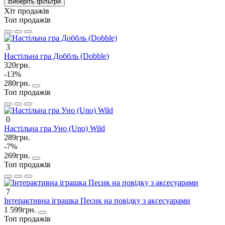
Виберіть фільтри
Хіт продажів
Топ продажів
3
Настільна гра Доббль (Dobble)
320грн.
-13%
280грн.
Топ продажів
0
Настільна гра Уно (Uno) Wild
289грн.
-7%
269грн.
Топ продажів
7
Інтерактивна іграшка Песик на повідку з аксесуарами
1 599грн.
Топ продажів