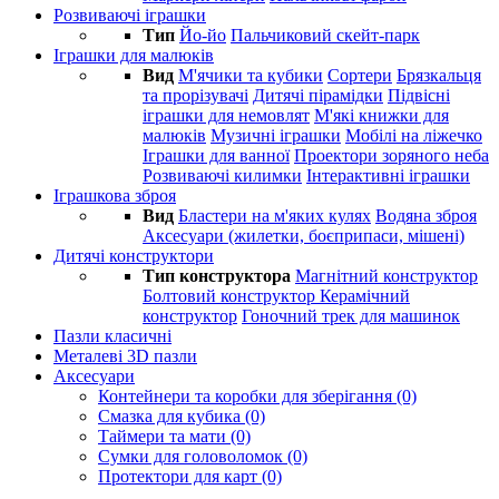
Розвиваючі іграшки
Тип
Йо-йо
Пальчиковий скейт-парк
Іграшки для малюків
Вид
М'ячики та кубики
Сортери
Брязкальця
та прорізувачі
Дитячі пірамідки
Підвісні
іграшки для немовлят
М'які книжки для
малюків
Музичні іграшки
Мобілі на ліжечко
Іграшки для ванної
Проектори зоряного неба
Розвиваючі килимки
Інтерактивні іграшки
Іграшкова зброя
Вид
Бластери на м'яких кулях
Водяна зброя
Аксесуари (жилетки, боєприпаси, мішені)
Дитячі конструктори
Тип конструктора
Магнітний конструктор
Болтовий конструктор
Керамічний
конструктор
Гоночний трек для машинок
Пазли класичні
Металеві 3D пазли
Аксесуари
Контейнери та коробки для зберігання (0)
Смазка для кубика (0)
Таймери та мати (0)
Сумки для головоломок (0)
Протектори для карт (0)