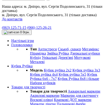
Наша адреса:
м. Дніпро, вул. Сергія Подолинського, 31 (тільки
доставка)
м. Дніпро, вул. Сергія Подолинського, 31 (тільки доставка)
До контактів
(063) 125-71-15
(066) 125-26-21
0
0грн.
Настільні ігри
Головоломки
Тип
Антистреси
Cкьюб, скваєр
Мегамінкс
Пірамідка
Змійка Рубіка
Дзеркальні кубики
Кубоід
Унікальні
Дерев'яні
Мотузкові
Металеві
Кубик Рубіка
Модель
Кубик рубіка 2х2
Кубик рубіка 3х3
Кубик рубіка 4х4
Кубик рубіка 5х5
Кубик
Рубика 6х6 - 7х7
Кубик Рубіка 8х8 і більше
Набори кубиків
Товари для творчості
Товари для творчості
Акварельні маркери
Акрилові маркери
Маркери для скетчингу
Воскові олівці
Крапкові ДОТ маркери
Маркери лінери
Пальчикові фарби