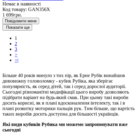
Немає в наявності
Код товару:
GAN356X
1 699грн.
Повідомити мене
Показати ще
1
2
3
>
>|
Більше 40 років минуло з тих пір, як Ерне Рубік винайшов
дивовижну головоломку - кубик Рубіка, яка зберігає
популярність, як серед дітей, так і серед дорослої аудиторії.
Сьогодні різноманітні модифікації цього виробу дозволяють
підібрати варіант на будь-який смак. При цьому такі вироби
досить корисні, як в плані вдосконалення інтелекту, так і в
плані розвитку моторики пальців рук. Тим більше, що вартість
таких виробів досить доступна для більшості українців.
Які види кубиків Рубика ми можемо запропонувати вже
сьогодні