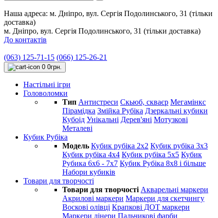
Наша адреса:
м. Дніпро, вул. Сергія Подолинського, 31 (тільки
доставка)
м. Дніпро, вул. Сергія Подолинського, 31 (тільки доставка)
До контактів
(063) 125-71-15
(066) 125-26-21
0
0грн.
Настільні ігри
Головоломки
Тип
Антистреси
Cкьюб, скваєр
Мегамінкс
Пірамідка
Змійка Рубіка
Дзеркальні кубики
Кубоід
Унікальні
Дерев'яні
Мотузкові
Металеві
Кубик Рубіка
Модель
Кубик рубіка 2х2
Кубик рубіка 3х3
Кубик рубіка 4х4
Кубик рубіка 5х5
Кубик
Рубика 6х6 - 7х7
Кубик Рубіка 8х8 і більше
Набори кубиків
Товари для творчості
Товари для творчості
Акварельні маркери
Акрилові маркери
Маркери для скетчингу
Воскові олівці
Крапкові ДОТ маркери
Маркери лінери
Пальчикові фарби