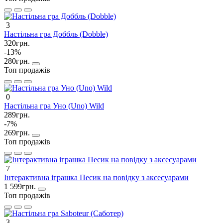
3
Настільна гра Доббль (Dobble)
320грн.
-13%
280грн.
Топ продажів
0
Настільна гра Уно (Uno) Wild
289грн.
-7%
269грн.
Топ продажів
7
Інтерактивна іграшка Песик на повідку з аксесуарами
1 599грн.
Топ продажів
3