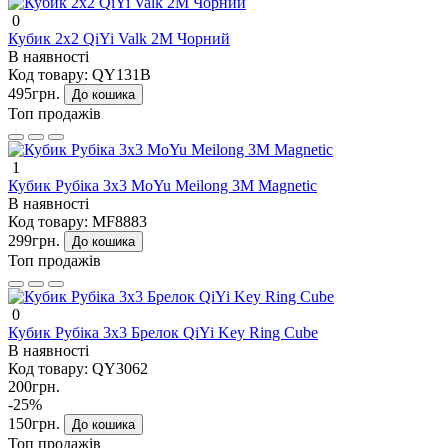
0
Кубик 2х2 QiYi Valk 2M Чорний
В наявності
Код товару:
QY131B
495грн.
До кошика
Топ продажів
1
Кубик Рубіка 3х3 MoYu Meilong 3M Magnetic
В наявності
Код товару:
MF8883
299грн.
До кошика
Топ продажів
0
Кубик Рубіка 3х3 Брелок QiYi Key Ring Cube
В наявності
Код товару:
QY3062
200грн.
-25%
150грн.
До кошика
Топ продажів