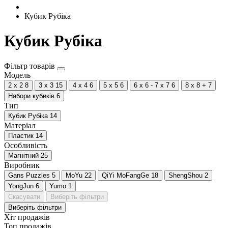
Кубик Рубіка
Кубик Рубіка
Фільтр товарів
Модель
2 x 2
8
3 x 3
15
4 x 4
6
5 x 5
6
6 x 6 - 7 x 7
6
8 x 8 +
7
Набори кубиків
6
Тип
Кубик Рубіка
14
Матеріал
Пластик
14
Особливість
Магнітний
25
Виробник
Gans Puzzles
5
MoYu
22
QiYi MoFangGe
18
ShengShou
2
YongJun
6
Yumo
1
Скасувати
Виберіть фільтри
Виберіть фільтри
Хіт продажів
Топ продажів