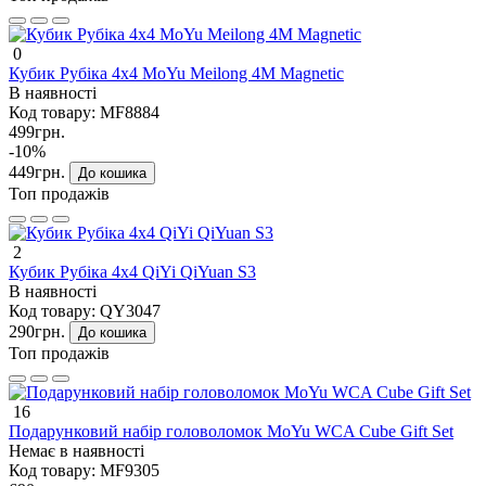
0
Кубик Рубіка 4х4 MoYu Meilong 4M Magnetic
В наявності
Код товару:
MF8884
499грн.
-10%
449грн.
До кошика
Топ продажів
2
Кубик Рубіка 4х4 QiYi QiYuan S3
В наявності
Код товару:
QY3047
290грн.
До кошика
Топ продажів
16
Подарунковий набір головоломок MoYu WCA Cube Gift Set
Немає в наявності
Код товару:
MF9305