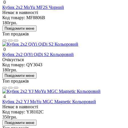
0
Кубик 2x2 MoYu MF2S Чорний
Немає в наявності
Код товару:
MF8806B
180грн.
Повідомити мене
Топ продажів
0
Кубик 2х2 QiYi QiDi S2 Кольоровий
Очікується
Код товару:
QY3043
180грн.
Повідомити мене
Топ продажів
4
Кубик 2х2 YJ MoYu MGC Magnetic Кольоровий
Немає в наявності
Код товару:
YJ8102C
350грн.
Повідомити мене