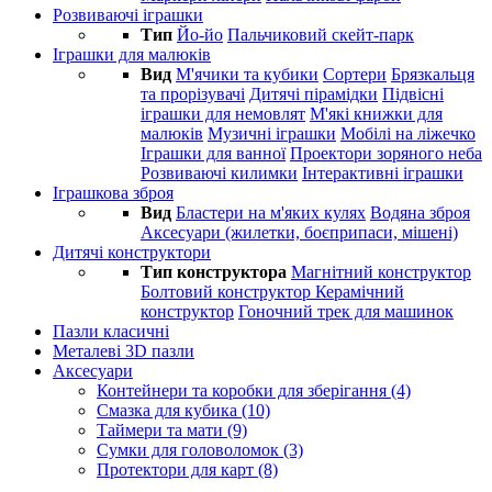
Розвиваючі іграшки
Тип
Йо-йо
Пальчиковий скейт-парк
Іграшки для малюків
Вид
М'ячики та кубики
Сортери
Брязкальця
та прорізувачі
Дитячі пірамідки
Підвісні
іграшки для немовлят
М'які книжки для
малюків
Музичні іграшки
Мобілі на ліжечко
Іграшки для ванної
Проектори зоряного неба
Розвиваючі килимки
Інтерактивні іграшки
Іграшкова зброя
Вид
Бластери на м'яких кулях
Водяна зброя
Аксесуари (жилетки, боєприпаси, мішені)
Дитячі конструктори
Тип конструктора
Магнітний конструктор
Болтовий конструктор
Керамічний
конструктор
Гоночний трек для машинок
Пазли класичні
Металеві 3D пазли
Аксесуари
Контейнери та коробки для зберігання (4)
Смазка для кубика (10)
Таймери та мати (9)
Сумки для головоломок (3)
Протектори для карт (8)