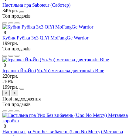
Настільна гра Saboteur (Саботер)
349грн.
Топ продажів
8
Кубик Рубіка 3х3 QiYi MoFangGe Warrior
199грн.
Топ продажів
0
Іграшка Йо-Йо (Yo-Yo) металева для трюків Blue
220грн.
-10%
199грн.
<
>
Нові надходження
Топ продажів
0
Настільна гра Уно Без вибачень (Uno No Mercy) Металева