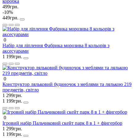
коробка
499грн.
-10%
449грн.
0
Набір для ліплення Фабрика морозива 8 кольорів з
аксесуарами
1 199грн.
0
Конструктор ляльковий будиночок з меблями та лялькою 219
предметів, світло
1 299грн.
1 199грн.
0
Ігровий набір Пальчиковий скейт парк 8 в 1 + фінгербор
1 299грн.
1 199грн.