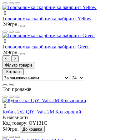
0
Головоломка скарбничка лабіринт Yellow
249грн.
0
Головоломка скарбничка лабіринт Green
249грн.
<
>
Фільтр товарів
Каталог
Топ продажів
0
Кубик 2х2 QiYi Valk 2M Кольоровий
В наявності
Код товару:
QY131C
549грн.
До кошика