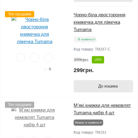
Топ продажів
Чорно-біла двостороння
книжечка для ліжечка
Tumama
В наявності
Код товару:
TM267-C
399грн.
-25%
0
299грн.
До кошика
Топ продажів
М'які книжки для немовлят
Tumama набір 4 шт
Немає в наявності
Код товару:
TM191