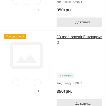
Код товару:
KM074
350грн.
0
До кошика
Топ продажів
3D пазл зореліт Ентерпрайз
D
В наявності
Код товару:
KM082
350грн.
1
До кошика