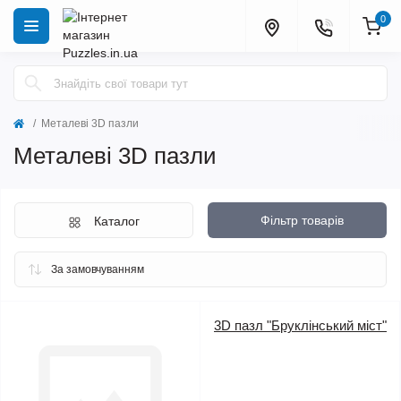
0
Металеві 3D пазли
Металеві 3D пазли
Фільтр товарів
Каталог
3D пазл "Бруклінський міст"