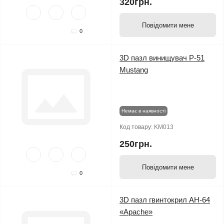
320грн.
Повідомити мене
0
3D пазл винищувач P-51
Mustang
Немає в наявності
Код товару:
KM013
250грн.
Повідомити мене
0
3D пазл гвинтокрил AH-64
«Apache»