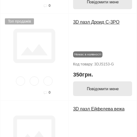
Повідомити мене
0
Топ продажів
3D пазл Дроид C-3PO
Немає в наявності
Код товару:
3DJS153-G
350грн.
Повідомити мене
0
3D пазл Ейфелева вежа