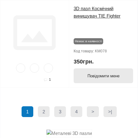
3D пазл Космічний
винищувач TIE Fighter
Немає в наявності
Код товару:
KM078
350грн.
Повідомити мене
1
1
2
3
4
>
>|