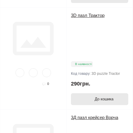
3D пазл Трактор
В наявності
Код товару:
3D puzzle Tractor
290грн.
0
До кошика
3Д пазл крейсер Ворча