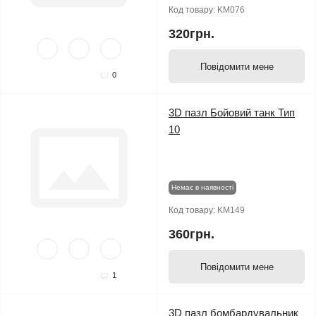
Код товару:
KM076
320грн.
Повідомити мене
0
3D пазл Бойовий танк Тип
10
Немає в наявності
Код товару:
KM149
360грн.
Повідомити мене
1
3D пазл бомбардувальник