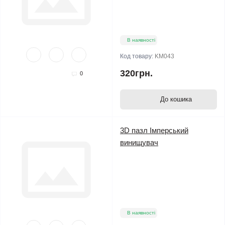
В наявності
Код товару:
KM043
320грн.
0
До кошика
3D пазл Імперський
винищувач
В наявності