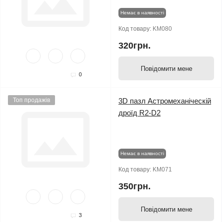
Немає в наявності
Код товару:
KM080
320грн.
Повідомити мене
0
Топ продажів
3D пазл Астромеханіческій
дроїд R2-D2
Немає в наявності
Код товару:
KM071
350грн.
Повідомити мене
3