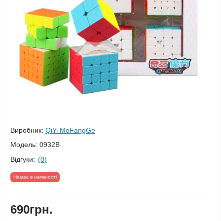
Виробник:
QiYi MoFangGe
Модель:
0932B
Відгуки:
(0)
Немає в наявності
690грн.