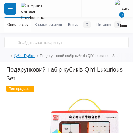
0
0
0
Опис товару
Характеристики
Відгуків
Питання
Кубик Рубіка
Подарунковий набір кубиків QiYi Luxurious Set
Подарунковий набір кубиків QiYi Luxurious
Set
Топ продажів