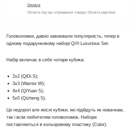
Оплата
Оплата під час отримання товару, Оплата карткою
Головоломки, давно завоювали популярність, тепер в
одному подарунковому наборі
QiYi Luxurious Set
.
Набір включає в себе чотири кубика:
2х2 (QiDi S);
3х3 (Warrior W);
4х4 (QiYuan S);
5х5 (Qizheng S).
Це недорогі але якісні кубики, які підійдуть як новачкам,
так і всім любителям головоломок. Набори
поставляються в кольоровому пластику (Color).