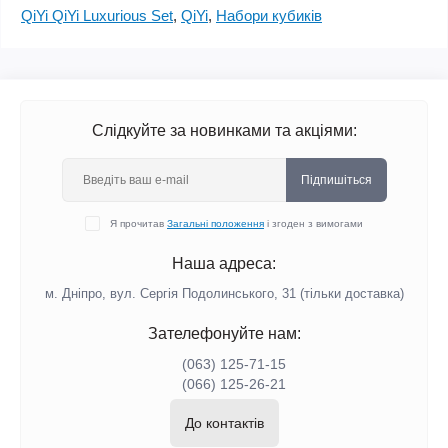
QiYi QiYi Luxurious Set
,
QiYi
,
Набори кубиків
Слідкуйте за новинками та акціями:
Підпишіться
Я прочитав
Загальні положення
і згоден з вимогами
Наша адреса:
м. Дніпро, вул. Сергія Подолинського, 31 (тільки доставка)
Зателефонуйте нам:
(063) 125-71-15
(066) 125-26-21
До контактів