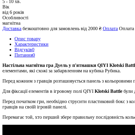
5 - 10 хв.
Вік
від 6 років
Особливості
магнітна
Доставка
безкоштовно для замовлень від 2000 ₴
Оплата
Оплата 
Опис товару
Характеристики
Відгуків
0
Питання
0
Настільна магнітна гра Дуель у п'ятнашки QIYI Klotski Battl
елементами, які схожі за забарвленням на кубика Рубика.
Перед кожним з гравців розташовується панель з кольоровими п
Для фіксації елементів в ігровому полі QIYI
Klotski Battle
були 
Перед початком гри, необхідно струсити пластиковий бокс з к
гравців на своїй ігровій панелі.
Перемагає той, хто перший збере правильну послідовність кольо