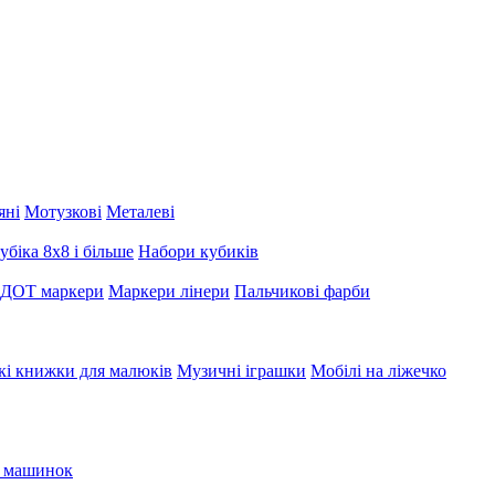
яні
Мотузкові
Металеві
убіка 8х8 і більше
Набори кубиків
 ДОТ маркери
Маркери лінери
Пальчикові фарби
кі книжки для малюків
Музичні іграшки
Мобілі на ліжечко
я машинок