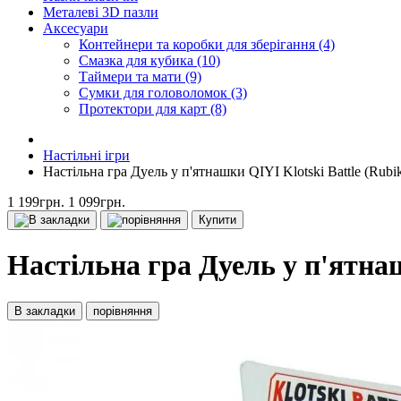
Металеві 3D пазли
Аксесуари
Контейнери та коробки для зберігання (4)
Смазка для кубика (10)
Таймери та мати (9)
Сумки для головоломок (3)
Протектори для карт (8)
Настільні ігри
Настільна гра Дуель у п'ятнашки QIYI Klotski Battle (Rubik
1 199грн.
1 099грн.
Купити
Настільна гра Дуель у п'ятнаш
В закладки
порівняння