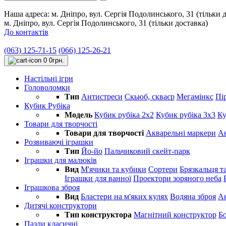
Наша адреса:
м. Дніпро, вул. Сергія Подолинського, 31 (тільки 
м. Дніпро, вул. Сергія Подолинського, 31 (тільки доставка)
До контактів
(063) 125-71-15
(066) 125-26-21
0
0грн.
Настільні ігри
Головоломки
Тип
Антистреси
Cкьюб, скваєр
Мегамінкс
Пі
Кубик Рубіка
Модель
Кубик рубіка 2х2
Кубик рубіка 3х3
Ку
Товари для творчості
Товари для творчості
Акварельні маркери
Ак
Розвиваючі іграшки
Тип
Йо-йо
Пальчиковий скейт-парк
Іграшки для малюків
Вид
М'ячики та кубики
Сортери
Брязкальця та
Іграшки для ванної
Проектори зоряного неба
Іграшкова зброя
Вид
Бластери на м'яких кулях
Водяна зброя
Ак
Дитячі конструктори
Тип конструктора
Магнітний конструктор
Б
Пазли класичні