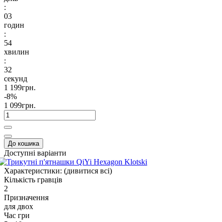
:
03
годин
:
54
хвилин
:
31
секунд
1 199грн.
-8%
1 099грн.
До кошика
Доступні варіанти
Характеристики:
(дивитися всі)
Кількість гравців
2
Призначення
для двох
Час гри