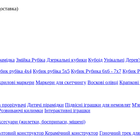
доставка)
рамідка
Змійка Рубіка
Дзеркальні кубики
Кубоід
Унікальні
Дерев'
бик рубіка 4х4
Кубик рубіка 5х5
Кубик Рубика 6х6 - 7х7
Кубик Р
рилові маркери
Маркери для скетчингу
Воскові олівці
Крапкові
 прорізувачі
Дитячі пірамідки
Підвісні іграшки для немовлят
М'я
Розвиваючі килимки
Інтерактивні іграшки
сесуари (жилетки, боєприпаси, мішені)
олтовий конструктор
Керамічний конструктор
Гоночний трек дл