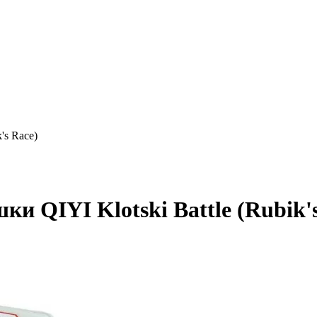
's Race)
ки QIYI Klotski Battle (Rubik'