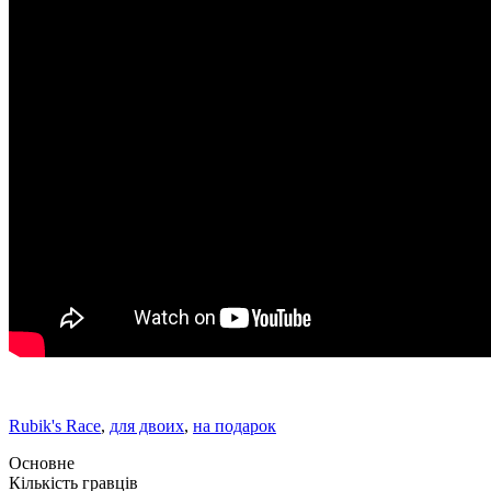
Rubik's Race
,
для двоих
,
на подарок
Основне
Кількість гравців