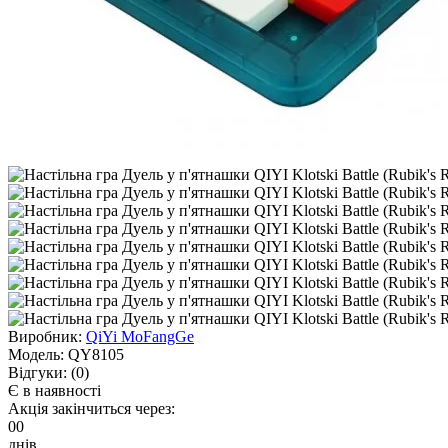
Виробник:
QiYi MoFangGe
Модель:
QY8105
Відгуки:
(0)
Є в наявності
Акція закінчиться через:
00
днів