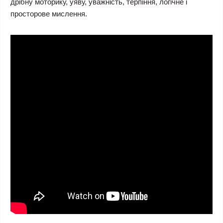
дрібну моторику, уяву, уважність, терпіння, логічне і
просторове мислення.