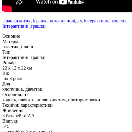
іграшка котик
,
іграшка киця на повідку
,
інтерактивне кошеня
,
Інтерактивні іграшки
Основне
Матеріал
пластик, плюш
Тип
Інтерактивні іграшки
Розмір
22 х 12 х 22 см
Вік
від 3 років
Для
хлопчиків, дівчаток
Особливості
ходить, нявчить, виляє хвостом, повторює звуки
Технічні характеристики
Живлення
3 батарейки АА
Відгуки
5
/ 5
середній рейтинг товара