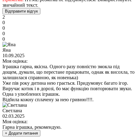
звичайний текст.
Відправити відгук
2
0
0
0
0
Яна
10.09.2025
Моя оцінка:
Іграшка гарна, якісна. Одного разу повністю змокла під
дощем, думали, що перестане працювати, однак як висохла, то
залишилася справною, як новенька)
Уже пів року дитина нею грається. Придумовує багато ігор.
Виручає котик і в дорозі, бо має функцію повторювати звуки.
Одна з улюблених іграшок.
Відбила кожну сплачену за нею гривню!!!!.
Светлана
02.03.2025
Моя оцінка:
Гарна іграшка, рекомендую.
+ Додати питання