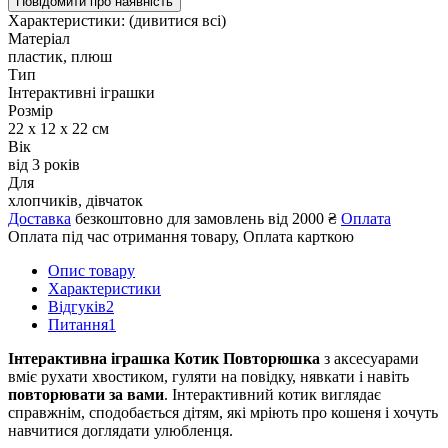
Повідомити про наявність
Характеристики:
(дивитися всі)
Матеріал
пластик, плюш
Тип
Інтерактивні іграшки
Розмір
22 х 12 х 22 см
Вік
від 3 років
Для
хлопчиків, дівчаток
Доставка
безкоштовно для замовлень від 2000 ₴
Оплата
Оплата під час отримання товару, Оплата карткою
Опис товару
Характеристики
Відгуків
2
Питання
1
Інтерактивна іграшка Котик Повторюшка
з аксесуарами
вміє рухати хвостиком, гуляти на повідку, нявкати і навіть
повторювати за вами
. Інтерактивний котик виглядає
справжнім, сподобається дітям, які мріють про кошеня і хочуть
навчитися доглядати улюбленця.