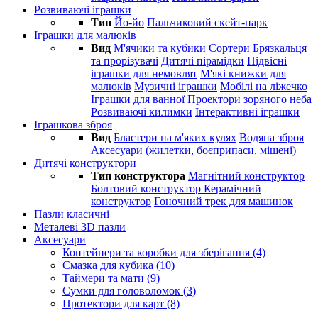
Розвиваючі іграшки
Тип
Йо-йо
Пальчиковий скейт-парк
Іграшки для малюків
Вид
М'ячики та кубики
Сортери
Брязкальця
та прорізувачі
Дитячі пірамідки
Підвісні
іграшки для немовлят
М'які книжки для
малюків
Музичні іграшки
Мобілі на ліжечко
Іграшки для ванної
Проектори зоряного неба
Розвиваючі килимки
Інтерактивні іграшки
Іграшкова зброя
Вид
Бластери на м'яких кулях
Водяна зброя
Аксесуари (жилетки, боєприпаси, мішені)
Дитячі конструктори
Тип конструктора
Магнітний конструктор
Болтовий конструктор
Керамічний
конструктор
Гоночний трек для машинок
Пазли класичні
Металеві 3D пазли
Аксесуари
Контейнери та коробки для зберігання (4)
Смазка для кубика (10)
Таймери та мати (9)
Сумки для головоломок (3)
Протектори для карт (8)