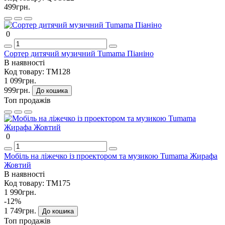
499грн.
0
Сортер дитячий музичний Tumama Піаніно
В наявності
Код товару:
TM128
1 099грн.
999грн.
До кошика
Топ продажів
0
Мобіль на ліжечко із проектором та музикою Tumama Жирафа
Жовтий
В наявності
Код товару:
TM175
1 990грн.
-12%
1 749грн.
До кошика
Топ продажів