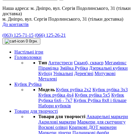
Наша адреса:
м. Дніпро, вул. Сергія Подолинського, 31 (тільки
доставка)
м. Дніпро, вул. Сергія Подолинського, 31 (тільки доставка)
До контактів
(063) 125-71-15
(066) 125-26-21
0
0грн.
Настільні ігри
Головоломки
Тип
Антистреси
Cкьюб, скваєр
Мегамінкс
Пірамідка
Змійка Рубіка
Дзеркальні кубики
Кубоід
Унікальні
Дерев'яні
Мотузкові
Металеві
Кубик Рубіка
Модель
Кубик рубіка 2х2
Кубик рубіка 3х3
Кубик рубіка 4х4
Кубик рубіка 5х5
Кубик
Рубика 6х6 - 7х7
Кубик Рубіка 8х8 і більше
Набори кубиків
Товари для творчості
Товари для творчості
Акварельні маркери
Акрилові маркери
Маркери для скетчингу
Воскові олівці
Крапкові ДОТ маркери
Маркери лінери
Пальчикові фарби