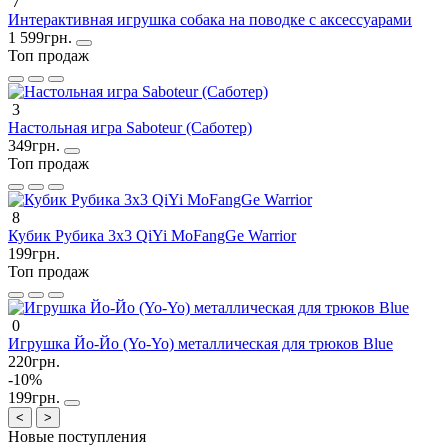
7
Интерактивная игрушка собака на поводке с аксессуарами
1 599грн.
Топ продаж
3
Настольная игра Saboteur (Саботер)
349грн.
Топ продаж
8
Кубик Рубика 3х3 QiYi MoFangGe Warrior
199грн.
Топ продаж
0
Игрушка Йо-Йо (Yo-Yo) металлическая для трюков Blue
220грн.
-10%
199грн.
<
>
Новые поступления