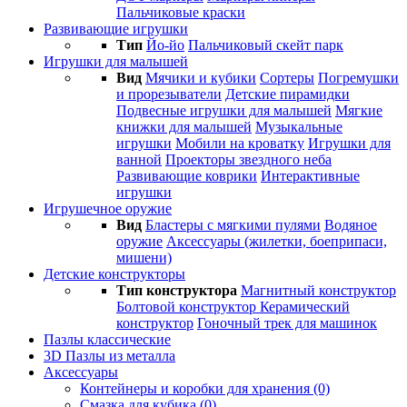
Пальчиковые краски
Развивающие игрушки
Тип
Йо-йо
Пальчиковый скейт парк
Игрушки для малышей
Вид
Мячики и кубики
Сортеры
Погремушки
и прорезыватели
Детские пирамидки
Подвесные игрушки для малышей
Мягкие
книжки для малышей
Музыкальные
игрушки
Мобили на кроватку
Игрушки для
ванной
Проекторы звездного неба
Развивающие коврики
Интерактивные
игрушки
Игрушечное оружие
Вид
Бластеры с мягкими пулями
Водяное
оружие
Аксессуары (жилетки, боеприпаси,
мишени)
Детские конструкторы
Тип конструктора
Магнитный конструктор
Болтовой конструктор
Керамический
конструктор
Гоночный трек для машинок
Пазлы классические
3D Пазлы из металла
Аксессуары
Контейнеры и коробки для хранения (0)
Смазка для кубика (0)