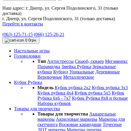
Наш адрес:
г. Днепр, ул. Сергея Подолинского, 31 (только
доставка)
г. Днепр, ул. Сергея Подолинского, 31 (только доставка)
Перейти в контакты
(063) 125-71-15
(066) 125-26-21
0
0грн.
Настольные игры
Головоломки
Тип
Антистресcы
Cкьюб, скваер
Мегаминкс
Пирамидка
Змейка Рубика
Зеркальные
кубики
Кубоид
Уникальные
Деревянные
Веревочные
Металлические
Кубик Рубика
Модель
Кубик рубика 2х2
Кубик рубика 3х3
Кубик рубика 4х4
Кубик рубика 5х5
Кубик
Рубика 6х6 - 7х7
Кубик Рубика 8х8 и больше
Наборы кубиков
Товары для творчества
Товары для творчества
Акварельные
маркеры
Акриловые маркеры
Маркеры для
скетчинга
Восковые карандаши
Точесные
ДОТ маркеры
Маркеры линеры