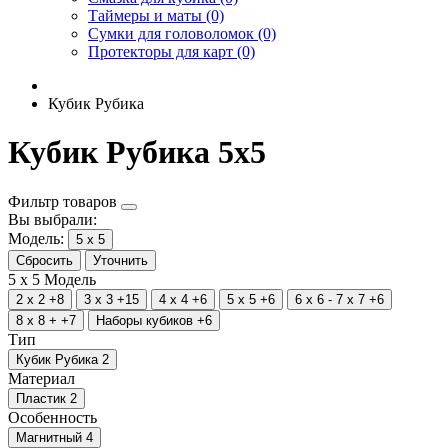
Таймеры и маты (0)
Сумки для головоломок (0)
Протекторы для карт (0)
Кубик Рубика
Кубик Рубика 5х5
Фильтр товаров
Вы выбрали:
Модель:
5 x 5
Сбросить
Уточнить
5 x 5
Модель
2 x 2
+8
3 x 3
+15
4 x 4
+6
5 x 5
+6
6 x 6 - 7 x 7
+6
8 x 8 +
+7
Наборы кубиков
+6
Тип
Кубик Рубика
2
Материал
Пластик
2
Особенность
Магнитный
4