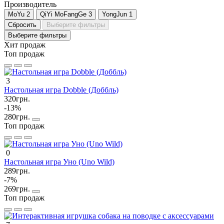
Производитель
MoYu
2
QiYi MoFangGe
3
YongJun
1
Сбросить
Выберите фильтры
Выберите фильтры
Хит продаж
Топ продаж
3
Настольная игра Dobble (Доббль)
320грн.
-13%
280грн.
Топ продаж
0
Настольная игра Уно (Uno Wild)
289грн.
-7%
269грн.
Топ продаж