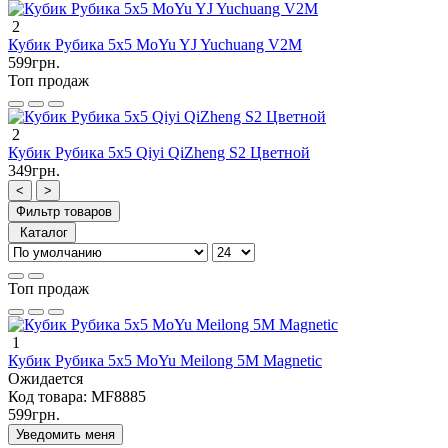
2
Кубик Рубика 5х5 MoYu YJ Yuchuang V2M
599грн.
Топ продаж
2
Кубик Рубика 5х5 Qiyi QiZheng S2 Цветной
349грн.
<
>
Фильтр товаров
Каталог
Топ продаж
1
Кубик Рубика 5х5 MoYu Meilong 5M Magnetic
Ожидается
Код товара:
MF8885
599грн.
Уведомить меня