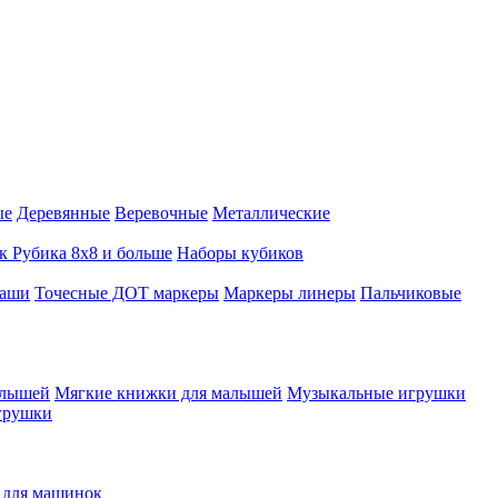
ые
Деревянные
Веревочные
Металлические
к Рубика 8х8 и больше
Наборы кубиков
даши
Точесные ДОТ маркеры
Маркеры линеры
Пальчиковые
алышей
Мягкие книжки для малышей
Музыкальные игрушки
грушки
 для машинок