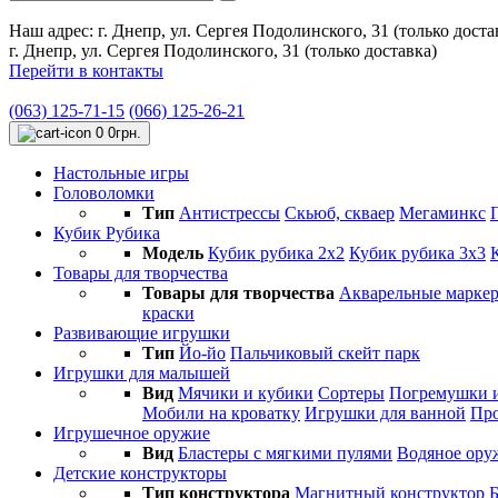
Наш адрес:
г. Днепр, ул. Сергея Подолинского, 31 (только доста
г. Днепр, ул. Сергея Подолинского, 31 (только доставка)
Перейти в контакты
(063) 125-71-15
(066) 125-26-21
0
0грн.
Настольные игры
Головоломки
Тип
Антистресcы
Cкьюб, скваер
Мегаминкс
Кубик Рубика
Модель
Кубик рубика 2х2
Кубик рубика 3х3
Товары для творчества
Товары для творчества
Акварельные марке
краски
Развивающие игрушки
Тип
Йо-йо
Пальчиковый скейт парк
Игрушки для малышей
Вид
Мячики и кубики
Сортеры
Погремушки и
Мобили на кроватку
Игрушки для ванной
Про
Игрушечное оружие
Вид
Бластеры с мягкими пулями
Водяное ору
Детские конструкторы
Тип конструктора
Магнитный конструктор
Б