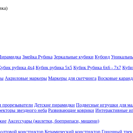
вка)
Пирамидка
Змейка Рубика
Зеркальные кубики
Кубоид
Уникальн
Кубик рубика 4х4
Кубик рубика 5х5
Кубик Рубика 6х6 - 7х7
Куби
ры
Акриловые маркеры
Маркеры для скетчинга
Восковые каран
 прорезыватели
Детские пирамидки
Подвесные игрушки для м
екторы звездного неба
Развивающие коврики
Интерактивные и
жие
Аксессуары (жилетки, боеприпаси, мишени)
олтовой конструктор
Керамический конструктор
Гоночный трек