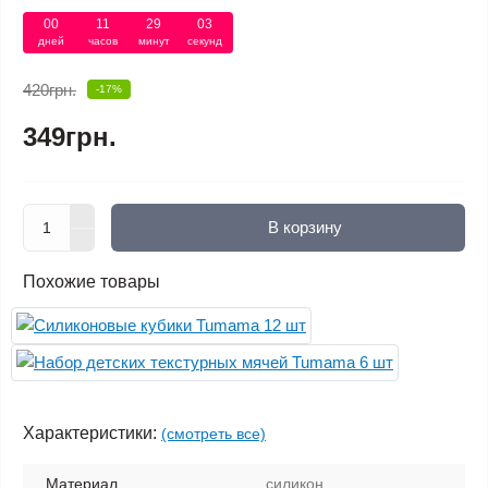
00
11
29
03
дней
часов
минут
секунд
420грн.
-17%
349грн.
В корзину
Похожие товары
Характеристики:
(смотреть все)
Материал
силикон