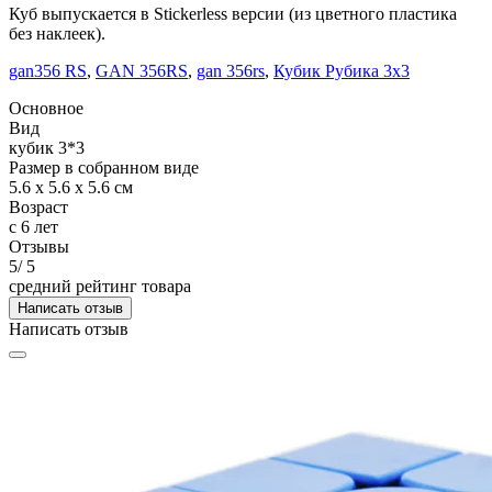
Куб выпускается в Stickerless версии (из цветного пластика
без наклеек).
gan356 RS
,
GAN 356RS
,
gan 356rs
,
Кубик Рубика 3х3
Основное
Вид
кубик 3*3
Размер в собранном виде
5.6 x 5.6 x 5.6 см
Возраст
с 6 лет
Отзывы
5
/ 5
средний рейтинг товара
Написать отзыв
Написать отзыв