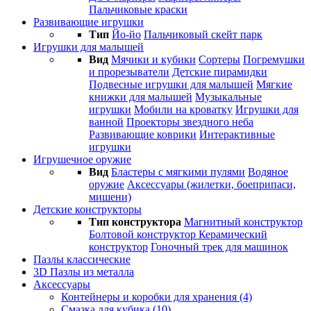
Пальчиковые краски
Развивающие игрушки
Тип
Йо-йо
Пальчиковый скейт парк
Игрушки для малышей
Вид
Мячики и кубики
Сортеры
Погремушки
и прорезыватели
Детские пирамидки
Подвесные игрушки для малышей
Мягкие
книжки для малышей
Музыкальные
игрушки
Мобили на кроватку
Игрушки для
ванной
Проекторы звездного неба
Развивающие коврики
Интерактивные
игрушки
Игрушечное оружие
Вид
Бластеры с мягкими пулями
Водяное
оружие
Аксессуары (жилетки, боеприпаси,
мишени)
Детские конструкторы
Тип конструктора
Магнитный конструктор
Болтовой конструктор
Керамический
конструктор
Гоночный трек для машинок
Пазлы классические
3D Пазлы из металла
Аксессуары
Контейнеры и коробки для хранения (4)
Смазка для кубика (10)