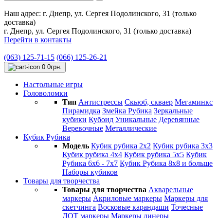
Наш адрес:
г. Днепр, ул. Сергея Подолинского, 31 (только
доставка)
г. Днепр, ул. Сергея Подолинского, 31 (только доставка)
Перейти в контакты
(063) 125-71-15
(066) 125-26-21
0
0грн.
Настольные игры
Головоломки
Тип
Антистресcы
Cкьюб, скваер
Мегаминкс
Пирамидка
Змейка Рубика
Зеркальные
кубики
Кубоид
Уникальные
Деревянные
Веревочные
Металлические
Кубик Рубика
Модель
Кубик рубика 2х2
Кубик рубика 3х3
Кубик рубика 4х4
Кубик рубика 5х5
Кубик
Рубика 6х6 - 7х7
Кубик Рубика 8х8 и больше
Наборы кубиков
Товары для творчества
Товары для творчества
Акварельные
маркеры
Акриловые маркеры
Маркеры для
скетчинга
Восковые карандаши
Точесные
ДОТ маркеры
Маркеры линеры