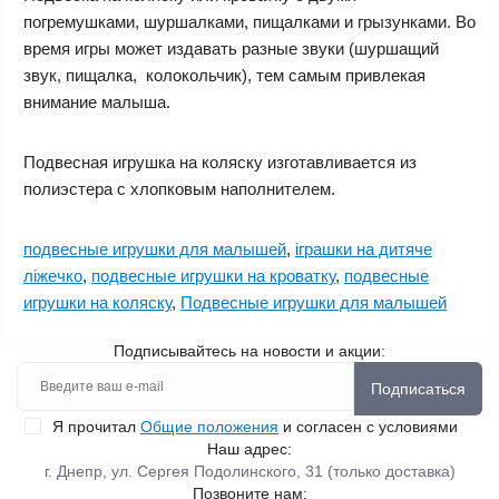
погремушками, шуршалками, пищалками и грызунками. Во
время игры может издавать разные звуки (шуршащий
звук, пищалка, колокольчик), тем самым привлекая
внимание малыша.
Подвесная игрушка на коляску
изготавливается из
полиэстера с хлопковым наполнителем.
подвесные игрушки для малышей
,
іграшки на дитяче
ліжечко
,
подвесные игрушки на кроватку
,
подвесные
игрушки на коляску
,
Подвесные игрушки для малышей
Подписывайтесь на новости и акции:
Подписаться
Я прочитал
Общие положения
и согласен с условиями
Наш адрес:
г. Днепр, ул. Сергея Подолинского, 31 (только доставка)
Позвоните нам: