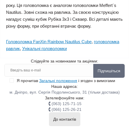
року. Ця головоломка є аналогом головоломки Meffert`s
Nautilus. Зовні схожа на равлика. За своєю конструкцією
нагадує суміш кубик Рубіка 3х3 і Скваер. Всі деталі мають
різну форму, при обертанні втрачає форму.
Головоломка FanXin Rainbow Nautilus Cube
,
головоломка
равлик
,
Унікальні головоломки
Слідкуйте за новинками та акціями:
Підпишіться
Я прочитав
Загальні положення
і згоден з вимогами
Наша адреса:
м. Дніпро, вул. Сергія Подолинського, 31 (тільки доставка)
Зателефонуйте нам:
(063) 125-71-15
(066) 125-26-21
До контактів