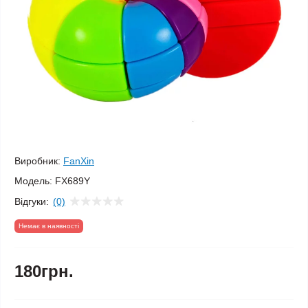
Виробник:
FanXin
Модель:
FX689Y
Відгуки:
(0)
Немає в наявності
180грн.