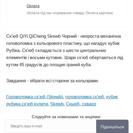
Оплата
Оплата під час отримання товару, Оплата карткою
Ск'юб QiYi QiCheng Skewb Чорний
- непроста механічна
головоломка з кольорового пластику, що нагадує кубик
Рубіка. Ск'юб складається з шести центральних
елементів і восьми кутових. Шари ск'юб обертаються під
кутом 45 градусів до площин граней куба.
Завдання - зібрати всі сторони за кольорами.
Головоломка ск'юб (Skewb)
,
головоломка ск'юб
,
кубик
рубика ск'юб купити
,
Skewb
,
Cкьюб, скваєр
Слідкуйте за новинками та акціями:
Підпишіться