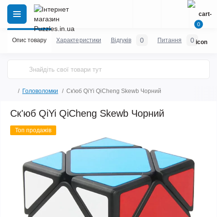
0
0
0
Опис товару
Характеристики
Відгуків
Питання
Головоломки
Ск'юб QiYi QiCheng Skewb Чорний
Ск'юб QiYi QiCheng Skewb Чорний
Топ продажів