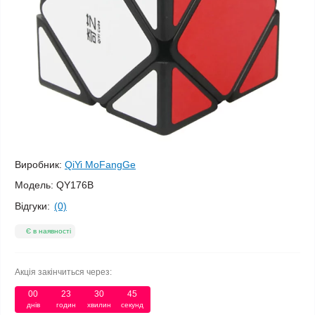
Виробник:
QiYi MoFangGe
Модель:
QY176B
Відгуки:
(0)
Є в наявності
Акція закінчиться через:
00
:
23
:
30
:
45
днів
годин
хвилин
секунд