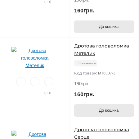
0
160грн.
До кошика
Дротова головоломка
Метелик
В наявності
Код товару:
MT6807-3
190грн.
0
160грн.
До кошика
Дротова головоломка
Серце