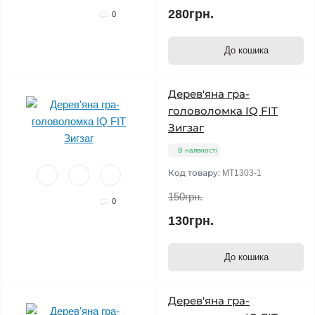
280грн.
0
До кошика
Дерев'яна гра-
головоломка IQ FIT
Зигзаг
В наявності
Код товару:
MT1303-1
150грн.
0
130грн.
До кошика
Дерев'яна гра-